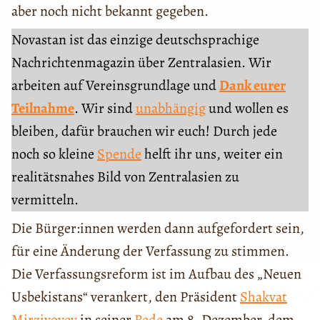
aber noch nicht bekannt gegeben.
Novastan ist das einzige deutschsprachige
Nachrichtenmagazin über Zentralasien. Wir
arbeiten auf Vereinsgrundlage und
Dank eurer
Teilnahme
. Wir sind
unabhängig
und wollen es
bleiben, dafür brauchen wir euch! Durch jede
noch so kleine
Spende
helft ihr uns, weiter ein
realitätsnahes Bild von Zentralasien zu
vermitteln.
Die Bürger:innen werden dann aufgefordert sein,
für eine Änderung der Verfassung zu stimmen.
Die Verfassungsreform ist im Aufbau des „Neuen
Usbekistans“ verankert, den Präsident
Shakvat
Mirziyoyev
in seiner
Rede
am 8. Dezember, dem