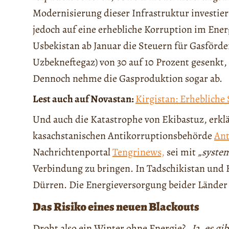
Modernisierung dieser Infrastruktur investiert
jedoch auf eine erhebliche Korruption im Ener
Usbekistan ab Januar die Steuern für Gasfö
Uzbekneftegaz) von 30 auf 10 Prozent gesenkt,
Dennoch nehme die Gasproduktion sogar ab.
Lest auch auf Novastan:
Kirgistan: Erhebliche
Und auch die Katastrophe von Ekibastuz, erkl
kasachstanischen Antikorruptionsbehörde
Ant
Nachrichtenportal
Tengrinews,
sei mit
„system
Verbindung zu bringen. In Tadschikistan und K
Dürren. Die Energieversorgung beider Länder b
Das Risiko eines neuen Blackouts
Droht also ein Winter ohne Energie?
„Ja, es g