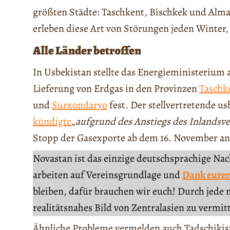
größten Städte: Taschkent, Bischkek und Alma
erleben diese Art von Störungen jeden Winter
Alle Länder betroffen
In Usbekistan stellte das Energieministerium
Lieferung von Erdgas in den Provinzen
Taschk
und
Surxondaryo
fest. Der stellvertretende u
kündigte
„aufgrund des Anstiegs des Inlands
Stopp der Gasexporte ab dem 16. November an
Novastan ist das einzige deutschsprachige Na
arbeiten auf Vereinsgrundlage und
Dank eurer
bleiben, dafür brauchen wir euch! Durch jede 
realitätsnahes Bild von Zentralasien zu vermit
Ähnliche Probleme vermelden auch Tadschikist