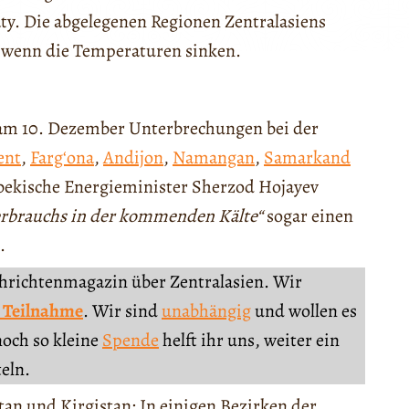
ty. Die abgelegenen Regionen Zentralasiens
, wenn die Temperaturen sinken.
 am 10. Dezember Unterbrechungen bei der
ent
,
Fargʻona
,
Andijon
,
Namangan
,
Samarkand
sbekische Energieminister Sherzod Hojayev
verbrauchs in der kommenden Kälte“
sogar einen
.
chrichtenmagazin über Zentralasien. Wir
 Teilnahme
. Wir sind
unabhängig
und wollen es
noch so kleine
Spende
helft ihr uns, weiter ein
teln.
an und Kirgistan: In einigen Bezirken der