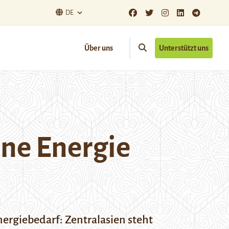
DE
Über uns
Unterstützt uns
hne Energie
rgiebedarf: Zentralasien steht