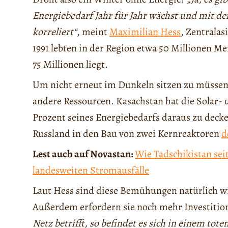
Energiebedarf Jahr für Jahr wächst und mit 
korreliert“
, meint
Maximilian Hess
, Zentralas
1991 lebten in der Region etwa 50 Millionen M
75 Millionen liegt.
Um nicht erneut im Dunkeln sitzen zu müssen, 
andere Ressourcen. Kasachstan hat die Solar-
Prozent seines Energiebedarfs daraus zu decke
Russland in den Bau von zwei Kernreaktoren
d
Lest auch auf Novastan:
Wie Tadschikistan seit
landesweiten Stromausfälle
Laut Hess sind diese Bemühungen natürlich wich
Außerdem erfordern sie noch mehr Investitio
Netz betrifft, so befindet es sich in einem tot