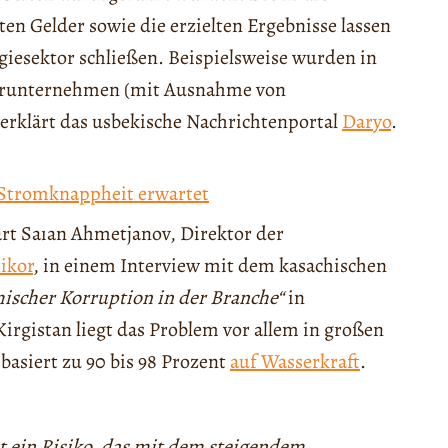
en Gelder sowie die erzielten Ergebnisse lassen
giesektor schließen. Beispielsweise wurden in
rderunternehmen (mit Ausnahme von
 erklärt das usbekische Nachrichtenportal
Daryo
.
 Stromknappheit erwartet
ärt Saıan Ahmetjanov, Direktor der
ikor
, in einem Interview mit dem kasachischen
ischer Korruption in der Branche“
in
irgistan liegt das Problem vor allem in großen
asiert zu 90 bis 98 Prozent
auf Wasserkraft
.
ibt ein Risiko, das mit dem steigendem