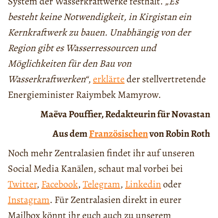
System der Wasserkraftwerke festhält.
„Es
besteht keine Notwendigkeit, in Kirgistan ein
Kernkraftwerk zu bauen. Unabhängig von der
Region gibt es Wasserressourcen und
Möglichkeiten für den Bau von
Wasserkraftwerken“
,
erklärte
der stellvertretende
Energieminister Raiymbek Mamyrow.
Maëva Pouffier, Redakteurin für Novastan
Aus dem
Französischen
von Robin Roth
Noch mehr Zentralasien findet ihr auf unseren
Social Media Kanälen, schaut mal vorbei bei
Twitter
,
Facebook
,
Telegram
,
Linkedin
oder
Instagram
. Für Zentralasien direkt in eurer
Mailbox könnt ihr euch auch zu unserem