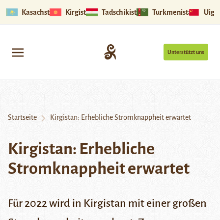
Kasachstan
Kirgistan
Tadschikistan
Turkmenistan
Uigu
Unterstützt uns
Startseite
Kirgistan: Erhebliche Stromknappheit erwartet
Kirgistan: Erhebliche
Stromknappheit erwartet
Für 2022 wird in Kirgistan mit einer großen