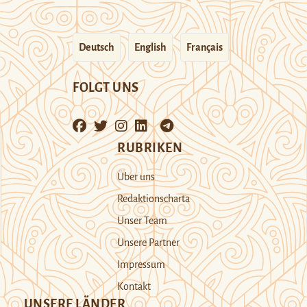
Deutsch
English
Français
FOLGT UNS
RUBRIKEN
Über uns
Redaktionscharta
Unser Team
Unsere Partner
Impressum
Kontakt
UNSERE LÄNDER