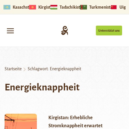
Kasachstan
Kirgistan
Tadschikistan
Turkmenistan
Uigu
Unterstützt uns
Startseite
Schlagwort:
Energieknappheit
Energieknappheit
Kirgistan: Erhebliche
Stromknappheit erwartet