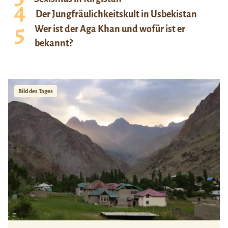
Der Jungfräulichkeitskult in Usbekistan
Wer ist der Aga Khan und wofür ist er
bekannt?
Bild des Tages