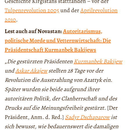
Geschichte Kirgistans stattfanden – vor der
Tulpenrevolution 2005
und der
Aprilrevolution
2010
.
Lest auch auf Novastan:
Autoritarismus,
politische Morde und Vetternwirtschaft: Die
Präsidentschaft Kurmanbek Bakijews
„Die gestürzten Präsidenten
Kurmanbek Bakijew
und
Askar Akajew
stellten 28 Tage vor der
Revolution die Ausstrahlung von Azattyk ein.
Später wurden sie beide aufgrund ihrer
autoritären Politik, der Clanherrschaft und des
Drucks auf die Meinungsfreiheit gestürzt.
[Der
Präsident, Anm. d. Red.]
Sadyr Dschaparow
ist
sich bewusst, wie bedauernswert die damaligen