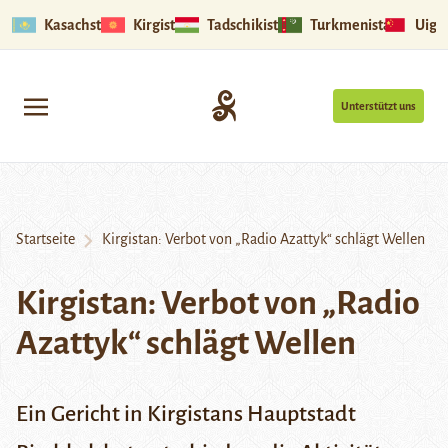
Kasachstan
Kirgistan
Tadschikistan
Turkmenistan
Uigu
Unterstützt uns
Startseite
Kirgistan: Verbot von „Radio Azattyk“ schlägt Wellen
Kirgistan: Verbot von „Radio
Azattyk“ schlägt Wellen
Ein Gericht in Kirgistans Hauptstadt