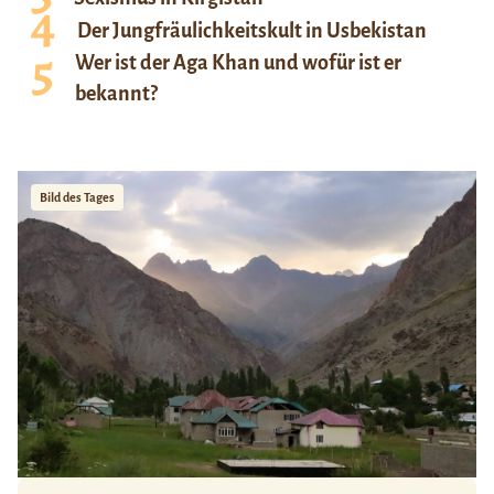
Der Jungfräulichkeitskult in Usbekistan
Wer ist der Aga Khan und wofür ist er
bekannt?
Bild des Tages