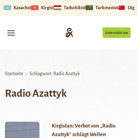
Kasachstan
Kirgistan
Tadschikistan
Turkmenistan
Uigu
Unterstützt uns
Startseite
Schlagwort:
Radio Azattyk
Radio Azattyk
Kirgistan: Verbot von „Radio
Azattyk“ schlägt Wellen