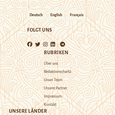
Deutsch
English
Français
FOLGT UNS
RUBRIKEN
Über uns
Redaktionscharta
Unser Team
Unsere Partner
Impressum
Kontakt
UNSERE LÄNDER