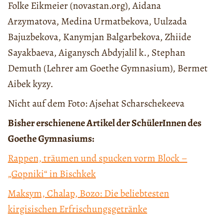
Folke Eikmeier (novastan.org), Aidana
Arzymatova, Medina Urmatbekova, Uulzada
Bajuzbekova, Kanymjan Balgarbekova, Zhiide
Sayakbaeva, Aiganysch Abdyjalil k., Stephan
Demuth (Lehrer am Goethe Gymnasium), Bermet
Aibek kyzy.
Nicht auf dem Foto: Ajsehat Scharschekeeva
Bisher erschienene Artikel der SchülerInnen des
Goethe Gymnasiums:
Rappen, träumen und spucken vorm Block –
„Gopniki“ in Bischkek
Maksym, Chalap, Bozo: Die beliebtesten
kirgisischen Erfrischungsgetränke