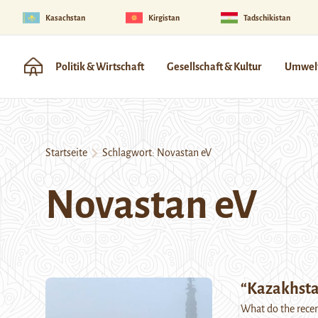
Kasachstan
Kirgistan
Tadschikistan
Politik & Wirtschaft
Gesellschaft & Kultur
Umwelt
Startseite
Schlagwort:
Novastan eV
Novastan eV
“Kazakhstan
What do the recen