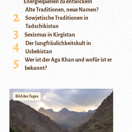
Energiequellen zu entwickeln
Alte Traditionen, neue Namen?
Sowjetische Traditionen in
Tadschikistan
Sexismus in Kirgistan
Der Jungfräulichkeitskult in
Usbekistan
Wer ist der Aga Khan und wofür ist er
bekannt?
Bild des Tages