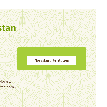
stan
Novastan unterstützen
 Novastan
ter:innen -