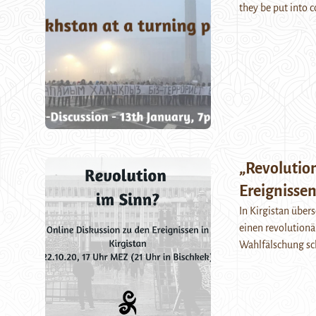
they be put into c
„Revolution
Ereignissen
In Kirgistan über
einen revolution
Wahlfälschung sch