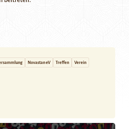
 beitreten.
versammlung
Novastan eV
Treffen
Verein