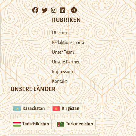
RUBRIKEN
Über uns
Redaktionscharta
Unser Team
Unsere Partner
Impressum
Kontakt
UNSERE LÄNDER
Kasachstan
Kirgistan
Tadschikistan
Turkmenistan