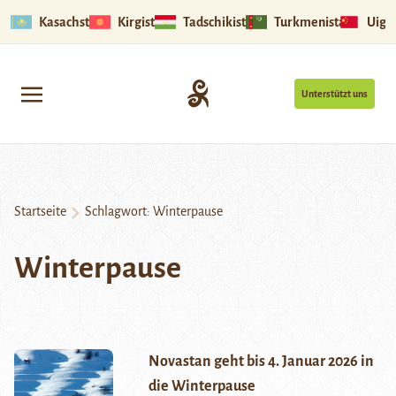
Kasachstan
Kirgistan
Tadschikistan
Turkmenistan
Uigu
Unterstützt uns
Startseite
Schlagwort:
Winterpause
Winterpause
Novastan geht bis 4. Januar 2026 in
die Winterpause