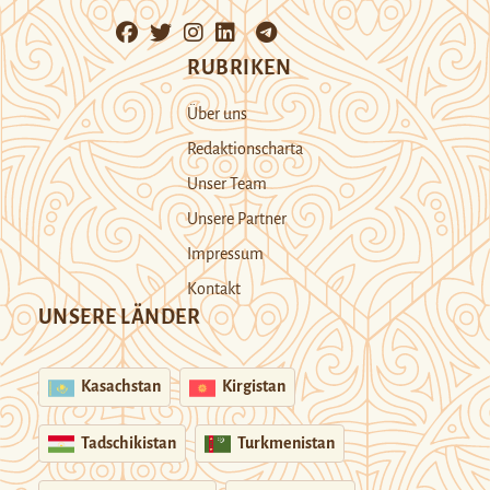
RUBRIKEN
Über uns
Redaktionscharta
Unser Team
Unsere Partner
Impressum
Kontakt
UNSERE LÄNDER
Kasachstan
Kirgistan
Tadschikistan
Turkmenistan