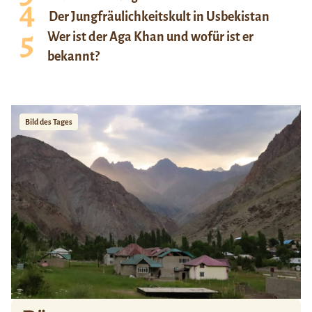
Der Jungfräulichkeitskult in Usbekistan
Wer ist der Aga Khan und wofür ist er
bekannt?
Bild des Tages