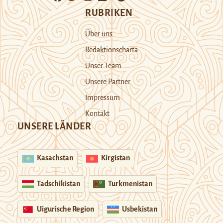
RUBRIKEN
Über uns
Redaktionscharta
Unser Team
Unsere Partner
Impressum
Kontakt
UNSERE LÄNDER
Kasachstan
Kirgistan
Tadschikistan
Turkmenistan
Uigurische Region
Usbekistan