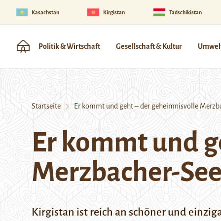
Kasachstan
Kirgistan
Tadschikistan
Politik & Wirtschaft
Gesellschaft & Kultur
Umwelt
Startseite
Er kommt und geht – der geheimnisvolle Merzb
Er kommt und ge
Merzbacher-Se
Kirgistan ist reich an schön
е
r und
е
inzig