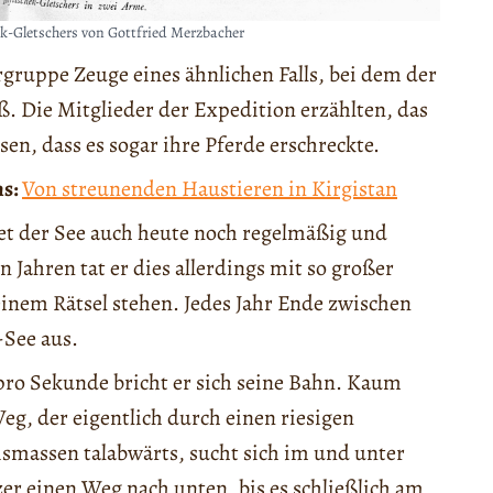
ek-Gletschers von Gottfried Merzbacher
rgruppe Zeuge eines ähnlichen Falls, bei dem der
. Die Mitglieder der Expedition erzählten, das
sen, dass es sogar ihre Pferde erschreckte.
ms:
Von streunenden Haustieren in Kirgistan
et der See auch heute noch regelmäßig und
n Jahren tat er dies allerdings mit so großer
einem Rätsel stehen. Jedes Jahr Ende zwischen
-See aus.
o Sekunde bricht er sich seine Bahn. Kaum
Weg, der eigentlich durch einen riesigen
Eismassen talabwärts, sucht sich im und unter
er einen Weg nach unten, bis es schließlich am