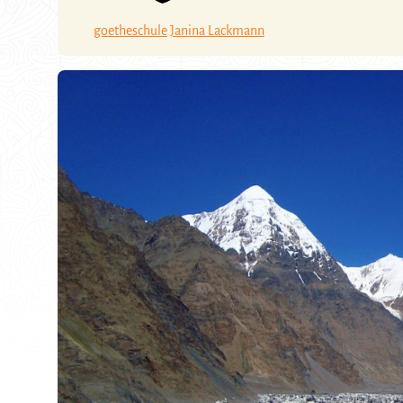
goetheschule
Janina Lackmann