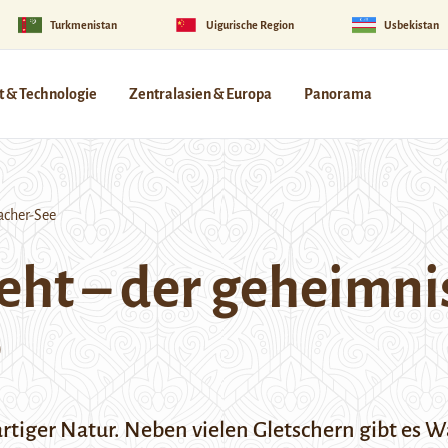
Turkmenistan
Uigurische Region
Usbekistan
 & Technologie
Zentralasien & Europa
Panorama
acher-See
ht – der geheimni
e
artiger Natur. Neben vielen Gletschern gibt es 