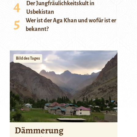
Der Jungfräulichkeitskult in
Usbekistan
Wer ist der Aga Khan und wofür ist er
bekannt?
Bild des Tages
Dämmerung