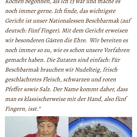
Kochen begonnen
,
als ich
13
war und mache es
noch immer gerne. Ich
finde
,
das wichtigste
Gericht ist
unser
Nationalessen
Besch
b
armak (auf
deutsch: Fünf Finger)
.
Mit dem Gericht erweisen
wir besonderen Gästen die
Ehre.
Wir bereiten es
noch immer so zu, wie es schon unsere Vorfahren
gemacht
haben
.
Die Zutaten sind einfach:
Für
Beschbarmak
brauchen
wir
Nudelteig
,
frisch
geschlachtetes
Fleisch
,
schwarzen und
roten
Pfeffer
sowie
Salz. Der Name kommt daher, dass
man es klassischerweise mit der Hand, also fünf
Fingern, isst.“