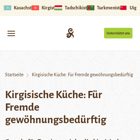
Kasachstan
Kirgistan
Tadschikistan
Turkmenistan
Uigu
Unterstützt uns
Startseite
Kirgisische Küche: Für Fremde gewöhnungsbedürftig
Kirgisische Küche: Für
Fremde
gewöhnungsbedürftig