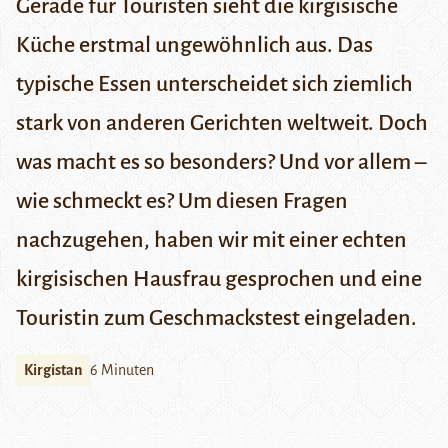
Gerade
für
Touristen
sieht
die
kirgisische
Küche
erstmal
ungewöhnlich
aus
.
Das
typische
Essen
unterscheidet
sich
ziemlich
stark
von
anderen
Gerichten
weltweit
. Doch
was macht es so besonders? Und vor allem –
wie schmeckt es? Um diesen Fragen
nachzugehen, haben wir mit einer echten
kirgisischen Hausfrau gesprochen und eine
Touristin zum Geschmackstest eingeladen.
Kirgistan
6 Minuten