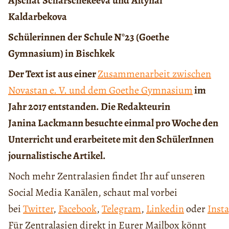
Ajschat
Scharschekeeva
und
Altynai
Kaldarbekova
Schülerinnen
der
Schule N°23 (Goethe
Gymnasium)
in
Bischkek
Der Text ist aus einer
Zusammenarbeit zwischen
Novastan e. V. und dem Goethe Gymnasium
im
Jahr 2017 entstanden. Die Redakteurin
Janina
Lackmann
besuchte einmal pro Woche den
Unterricht und erarbeitete mit den SchülerInnen
journalistische Artikel.
Noch mehr Zentralasien findet Ihr auf unseren
Social Media Kanälen, schaut mal vorbei
bei
Twitter
,
Facebook
,
Telegram
,
Linkedin
oder
Inst
Für Zentralasien direkt in Eurer Mailbox könnt