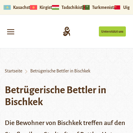
Kasachstan
Kirgistan
Tadschikistan
Turkmenistan
Uigu
Unterstützt uns
Startseite
Betrügerische Bettler in Bischkek
Betrügerische Bettler in
Bischkek
Die Bewohner von Bischkek treffen auf den