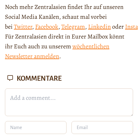
Noch mehr Zentralasien findet Ihr auf unseren
Social Media Kanälen, schaut mal vorbei
bei
Twitter
,
Facebook
,
Telegram
,
Linkedin
oder
Inst
Für Zentralasien direkt in Eurer Mailbox könnt
ihr Euch auch zu unserem
wöchentlichen
Newsletter anmelden
.
KOMMENTARE