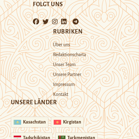
FOLGT UNS
RUBRIKEN
Über uns
Redaktionscharta
Unser Team
Unsere Partner
Impressum
Kontakt
UNSERE LÄNDER
Kasachstan
Kirgistan
Tadschikistan
Turkmenistan