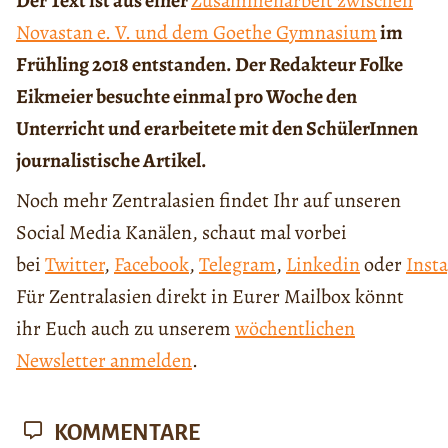
Der Text ist aus einer
Zusammenarbeit zwischen
Novastan e. V. und dem Goethe Gymnasium
im
Frühling 2018 entstanden. Der Redakteur Folke
Eikmeier besuchte einmal pro Woche den
Unterricht und erarbeitete mit den SchülerInnen
journalistische Artikel.
Noch mehr Zentralasien findet Ihr auf unseren
Social Media Kanälen, schaut mal vorbei
bei
Twitter
,
Facebook
,
Telegram
,
Linkedin
oder
Inst
Für Zentralasien direkt in Eurer Mailbox könnt
ihr Euch auch zu unserem
wöchentlichen
Newsletter anmelden
.
KOMMENTARE