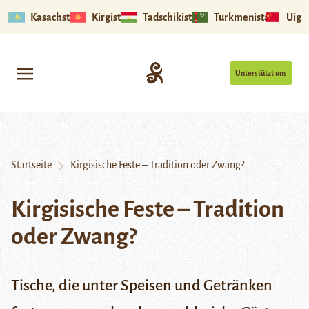
Kasachstan
Kirgistan
Tadschikistan
Turkmenistan
Uigu
Unterstützt uns
Startseite
Kirgisische Feste – Tradition oder Zwang?
Kirgisische Feste – Tradition
oder Zwang?
Tische, die unter Speisen und Getränken