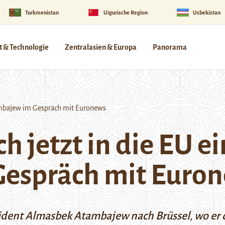
Turkmenistan
Uigurische Region
Usbekistan
 & Technologie
Zentralasien & Europa
Panorama
tambajew im Gespräch mit Euronews
 jetzt in die EU ei
espräch mit Euro
räsident Almasbek Atambajew nach Brüssel, wo er