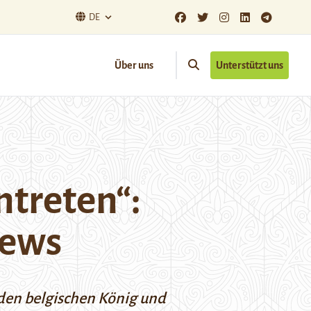
DE
Über uns
Unterstützt uns
ntreten“:
news
 den belgischen König und