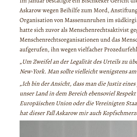
Im Januar bestätigte ein Bischkeker Gericht di
Askarow wegen Beihilfe zum Mord, Anstiftung
Organisation von Massenunruhen im südkirgi
hatte sich zuvor als Menschenrechtsaktivist g
Menschenrechtsorganisationen und das Mens
aufgerufen, ihn wegen vielfacher Prozedurfehl
„
Um Zweifel an der Legalität des Urteils zu üb
New-York. Man sollte vielleicht wenigstens am
„Ich bin der Ansicht, dass man die Justiz eine
unser Land in dem Bereich ebensoviel Respekt v
Europäischen Union oder die Vereinigten Staate
hat dieser Fall Askarow mir auch Kopfschmerze