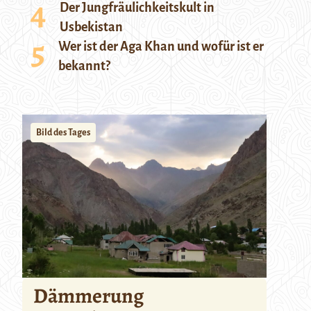
Der Jungfräulichkeitskult in
Usbekistan
Wer ist der Aga Khan und wofür ist er
bekannt?
Bild des Tages
Dämmerung