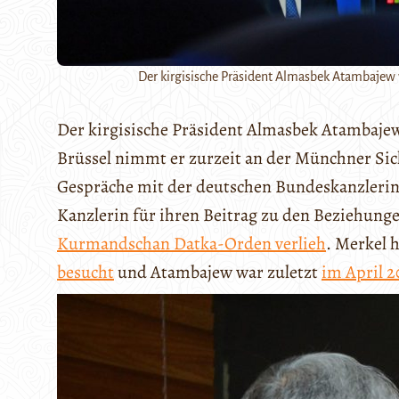
Der kirgisische Präsident Almasbek Atambajew 
Der kirgisische Präsident Almasbek Atambajew
Brüssel nimmt er zurzeit an der Münchner Siche
Gespräche mit der deutschen Bundeskanzlerin
Kanzlerin für ihren Beitrag zu den Beziehung
Kurmandschan Datka-Orden verlieh
. Merkel h
besucht
und Atambajew war zuletzt
im April 2