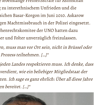
e lebenslange Freiheitsstrafe für Asimschan
 zu interethnischem Unfrieden und die
sichen Basar-Korgon im Juni 2010. Askarow
egen Machtmissbrauch in der Polizei eingesetzt.
chenrechtskomitee der UNO hatten dazu
er und Folter unverzüglich freizulassen.
en, muss man vor Ort sein, nicht in Brüssel oder
 Prozess teilnehmen. […]“
s jeden Landes respektieren muss. Ich denke, dass
erdient, wie ein beliebiger Mitgliedstaat der
n. Ich sage es ganz ehrlich: Über all diese Jahre
n bereitet. […]“