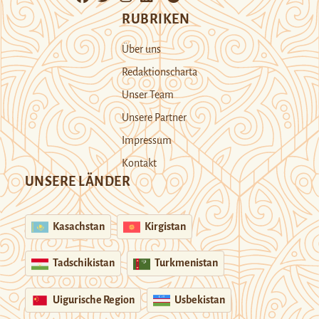
RUBRIKEN
Über uns
Redaktionscharta
Unser Team
Unsere Partner
Impressum
Kontakt
UNSERE LÄNDER
Kasachstan
Kirgistan
Tadschikistan
Turkmenistan
Uigurische Region
Usbekistan