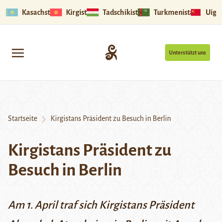
Kasachstan
Kirgistan
Tadschikistan
Turkmenistan
Uigu
Unterstützt uns
Startseite
Kirgistans Präsident zu Besuch in Berlin
Kirgistans Präsident zu
Besuch in Berlin
Am 1. April traf sich Kirgistans Präsident