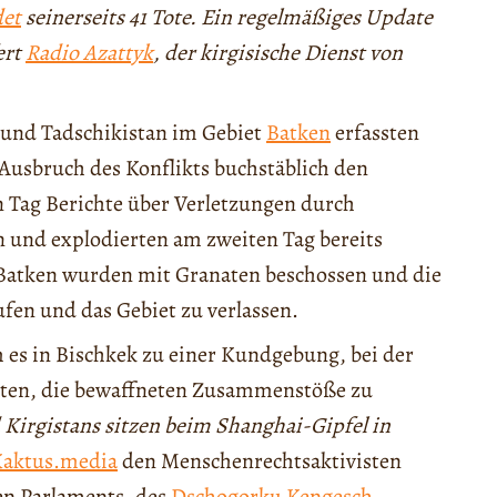
det
seinerseits 41 Tote. Ein regelmäßiges Update
ert
Radio Azattyk
, der kirgisische Dienst von
 und Tadschikistan im Gebiet
Batken
erfassten
usbruch des Konflikts buchstäblich den
 Tag Berichte über Verletzungen durch
 und explodierten am zweiten Tag bereits
 Batken wurden mit Granaten beschossen und die
fen und das Gebiet zu verlassen.
es in Bischkek zu einer Kundgebung, bei der
rten, die bewaffneten Zusammenstöße zu
 Kirgistans sitzen beim Shanghai-Gipfel in
aktus.media
den Menschenrechtsaktivisten
en Parlaments, des
Dschogorku Kengesch
,