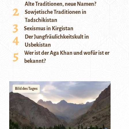
Alte Traditionen, neue Namen?
Sowjetische Traditionen in
Tadschikistan
Sexismus in Kirgistan
Der Jungfräulichkeitskult in
Usbekistan
Wer ist der Aga Khan und wofür ist er
bekannt?
Bild des Tages