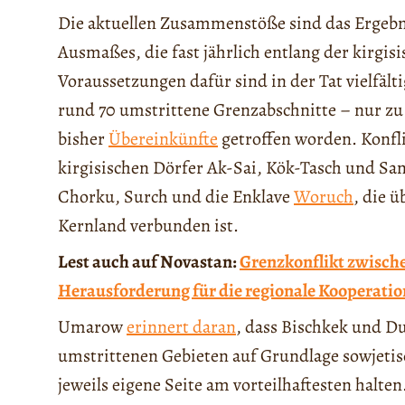
Die aktuellen Zusammenstöße sind das Ergebn
Ausmaßes, die fast jährlich entlang der kirgis
Voraussetzungen dafür sind in der Tat vielfält
rund 70 umstrittene Grenzabschnitte – nur zu
bisher
Übereinkünfte
getroffen worden. Konfl
kirgisischen Dörfer Ak-Sai, Kök-Tasch und S
Chorku, Surch und die Enklave
Woruch
, die 
Kernland verbunden ist.
Lest auch auf Novastan:
Grenzkonflikt zwische
Herausforderung für die regionale Kooperatio
Umarow
erinnert daran
, dass Bischkek und Du
umstrittenen Gebieten auf Grundlage sowjetisc
jeweils eigene Seite am vorteilhaftesten halte