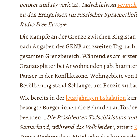
getötet und 163 verletzt. Tadschikistan
vermel
zu den Ereignissen (in russischer Sprache) lief
Radio Free Europe.
Die Kämpfe an der Grenze zwischen Kirgistan
nach Angaben des GKNB am zweiten Tag nach A
gesamten Grenzbereich. Während es am ersten
Granatsplitter bei Anwohnenden gab, brannten
Panzer in der Konfliktzone. Wohngebiete von
Bevölkerung stand Schlange, um Benzin zu kau
Wie bereits in der
letztjährigen Eskalation
kam 
besorgte Bürger:innen die Behörden aufforde
beenden.
„Die Präsidenten Tadschikistans und
Samarkand, während das Volk leidet“
, zitiert
K
Timur Machmudow. Mitglieder des kirgisisch