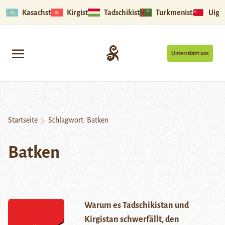
Kasachstan
Kirgistan
Tadschikistan
Turkmenistan
Uigu
Unterstützt uns
Startseite
Schlagwort:
Batken
Batken
Warum es Tadschikistan und
Kirgistan schwerfällt, den