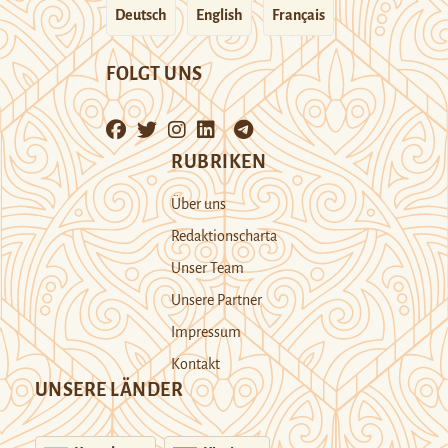
Deutsch
English
Français
FOLGT UNS
RUBRIKEN
Über uns
Redaktionscharta
Unser Team
Unsere Partner
Impressum
Kontakt
UNSERE LÄNDER