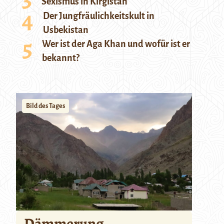
Sexismus in Kirgistan
Der Jungfräulichkeitskult in
Usbekistan
Wer ist der Aga Khan und wofür ist er
bekannt?
Bild des Tages
Dämmerung