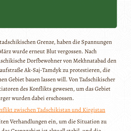
-tadschikischen Grenze, haben die Spannungen
März wurde erneut Blut vergossen. Nach
adschikische Dorfbewohner von Mekhnatabad den
aufstraße Ak-Saj-Tamdyk zu protestieren, die
en Gebiet bauen lassen will. Von Tadschikischer
itiatoren des Konflikts gewesen, um das Gebiet
ürger wurden dabei erschossen.
nflikt zwischen Tadschikistan und Kirgistan
eiten Verhandlungen ein, um die Situation zu
as Grenzgebiet ist aktuell stabil, und die