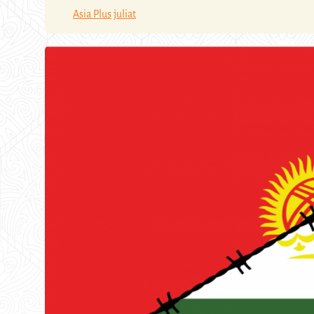
Asia Plus
juliat