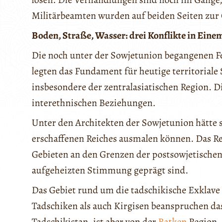
Militärbeamten wurden auf beiden Seiten zur 
Boden, Straße, Wasser: drei Konflikte in Eine
Die noch unter der Sowjetunion begangenen Fe
legten das Fundament für heutige territoriale
insbesondere der zentralasiatischen Region. Di
interethnischen Beziehungen.
Unter den Architekten der Sowjetunion hätte
erschaffenen Reiches ausmalen können. Das Re
Gebieten an den Grenzen der postsowjetischen 
aufgeheizten Stimmung geprägt sind.
Das Gebiet rund um die tadschikische Exklave
Tadschiken als auch Kirgisen beanspruchen das
Tadschikistan, ist aber von der
Batken
Region, 