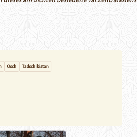
ch dieses
am dichten besiedelte
Tal Zentralasiens
n
Osch
Tadschikistan