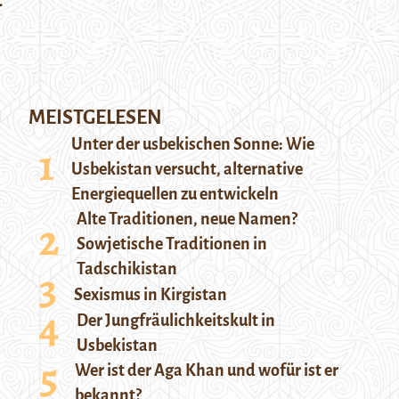
.
MEISTGELESEN
Unter der usbekischen Sonne: Wie
Usbekistan versucht, alternative
Energiequellen zu entwickeln
Alte Traditionen, neue Namen?
Sowjetische Traditionen in
Tadschikistan
Sexismus in Kirgistan
Der Jungfräulichkeitskult in
Usbekistan
Wer ist der Aga Khan und wofür ist er
bekannt?