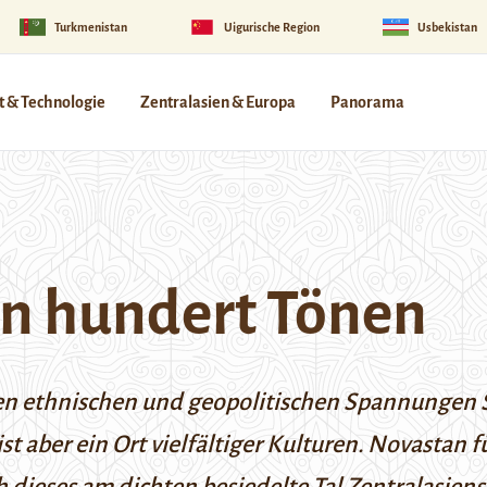
Turkmenistan
Uigurische Region
Usbekistan
 & Technologie
Zentralasien & Europa
Panorama
in hundert Tönen
nen ethnischen und geopolitischen Spannungen 
ist
aber ein Ort vielfältiger Kultur
en
. Novastan f