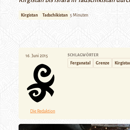
Kirgistan bis Isfara in Tadschikistan dur
Kirgistan
Tadschikistan
5 Minuten
SCHLAGWÖRTER
16. Juni 2015
Ferganatal
Grenze
Kirgista
Die Redaktion