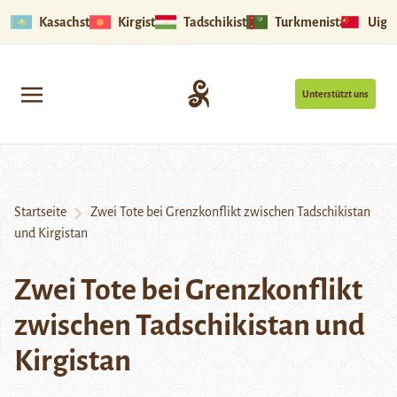
Kasachstan
Kirgistan
Tadschikistan
Turkmenistan
Uigu
Unterstützt uns
Startseite
Zwei Tote bei Grenzkonflikt zwischen Tadschikistan
und Kirgistan
Zwei Tote bei Grenzkonflikt
zwischen Tadschikistan und
Kirgistan