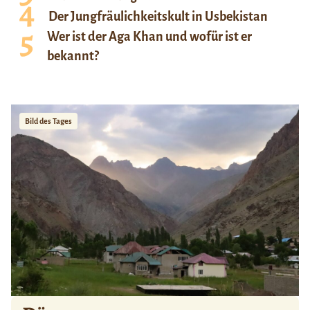
Der Jungfräulichkeitskult in Usbekistan
Wer ist der Aga Khan und wofür ist er
bekannt?
Bild des Tages