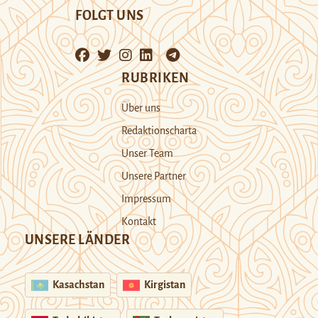
FOLGT UNS
RUBRIKEN
Über uns
Redaktionscharta
Unser Team
Unsere Partner
Impressum
Kontakt
UNSERE LÄNDER
Kasachstan
Kirgistan