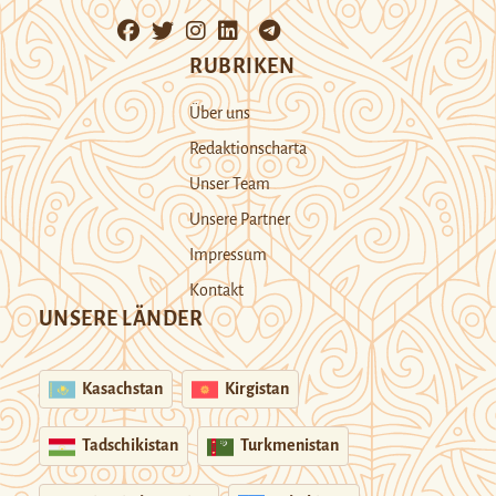
RUBRIKEN
Über uns
Redaktionscharta
Unser Team
Unsere Partner
Impressum
Kontakt
UNSERE LÄNDER
Kasachstan
Kirgistan
Tadschikistan
Turkmenistan