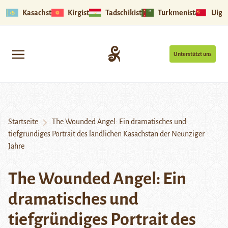
Kasachstan
Kirgistan
Tadschikistan
Turkmenistan
Uigu
Unterstützt uns
Startseite
The Wounded Angel: Ein dramatisches und
tiefgründiges Portrait des ländlichen Kasachstan der Neunziger
Jahre
The Wounded Angel: Ein
dramatisches und
tiefgründiges Portrait des