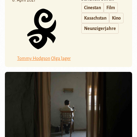
6. April 2021
Cinestan
Film
Kasachstan
Kino
Neunzigerjahre
Tommy Hodgson
Olga Jager