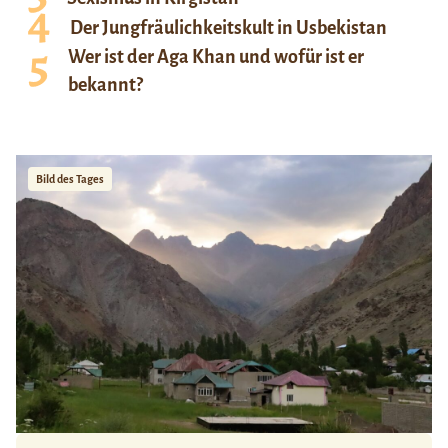
Der Jungfräulichkeitskult in Usbekistan
Wer ist der Aga Khan und wofür ist er
bekannt?
Bild des Tages