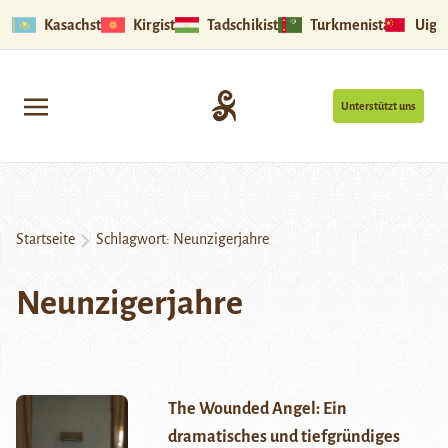
Kasachstan
Kirgistan
Tadschikistan
Turkmenistan
Uigu
Unterstützt uns
Startseite
Schlagwort:
Neunzigerjahre
Neunzigerjahre
The Wounded Angel: Ein
dramatisches und tiefgründiges