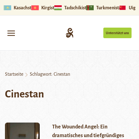
Kasachstan
Kirgistan
Tadschikistan
Turkmenistan
Uigu
Unterstützt uns
Startseite
Schlagwort:
Cinestan
Cinestan
The Wounded Angel: Ein
dramatisches und tiefgründiges