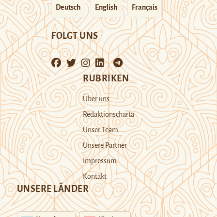
Deutsch
English
Français
FOLGT UNS
RUBRIKEN
Über uns
Redaktionscharta
Unser Team
Unsere Partner
Impressum
Kontakt
UNSERE LÄNDER