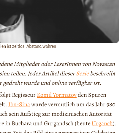
en ist zeitlos: Abstand wahren
hiedene Mitglieder oder LeserInnen von Novastan
en teilen. Jeder Artikel dieser
Serie
beschreibt
r gedreht wurde und online verfügbar ist.
folgt Regisseur
Komil Yormatov
den Spuren
elt.
Ibn-Sina
wurde vermutlich um das Jahr 980
ch sein Aufstieg zur medizinischen Autorität
ahre in Buchara und Gurgandsch (heute
Urganch
).
ner Zeit das Bild eines progressiven Gelehrten,