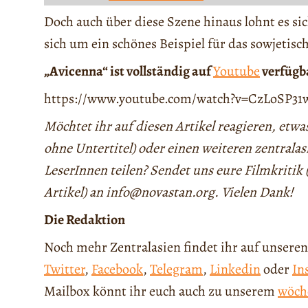
Doch auch über diese Szene hinaus lohnt es sic
sich um ein schönes Beispiel für das sowjetisch
„Avicenna“ ist vollständig auf
Youtube
verfügba
https://www.youtube.com/watch?v=CzLoSP31
Möchtet ihr auf diesen Artikel reagieren, etw
ohne Untertitel) oder einen weiteren zentrala
LeserInnen teilen? Sendet uns eure Filmkritik
Artikel) an info@novastan.org. Vielen Dank!
Die Redaktion
Noch mehr Zentralasien findet ihr auf unseren
Twitter
,
Facebook
,
Telegram
,
Linkedin
oder
In
Mailbox könnt ihr euch auch zu unserem
wöch