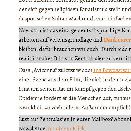
der sich gegen religiösen Fanatismus stellt u
despotischen Sultan Machmud, vom einfachen 
Novastan ist das einzige deutschsprachige Na
arbeiten auf Vereinsgrundlage und
Dank eurer
bleiben, dafür brauchen wir euch! Durch jede 
realitätsnahes Bild von Zentralasien zu vermit
Dass „Avicenna“ zuletzt wieder
ins Bewusstsein
einer Szene aus dem Film, die sich in den sozi
Sina um seinen Rat im Kampf gegen den „Schwa
Epidemie fordert er die Menschen auf, zuhaus
Krankheit zu verhindern. Außerdem empfiehlt
Lust auf Zentralasien in eurer Mailbox? Abonn
Newsletter
mit einem Klick.