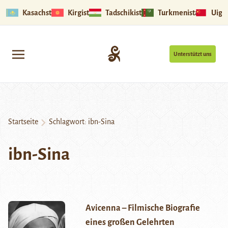
Kasachstan
Kirgistan
Tadschikistan
Turkmenistan
Uigu
Unterstützt uns
Startseite
Schlagwort:
ibn-Sina
ibn-Sina
Avicenna – Filmische Biografie
eines großen Gelehrten