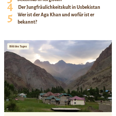
Der Jungfräulichkeitskult in Usbekistan
Wer ist der Aga Khan und wofür ist er
bekannt?
Bild des Tages