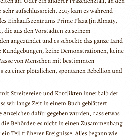
eiten an. Oder ein anderer Präzedenzfall, an den
ür sehr aufschlussreich. 2013 kam es während
des Einkaufszentrums Prime Plaza [in Almaty,
, die aus den Vorstädten zu seinem
rden angezündet und es schockte das ganze Land
ine Kundgebungen, keine Demonstrationen, keine
 Masse von Menschen mit bestimmten
s zu einer plötzlichen, spontanen Rebellion und
t Streitereien und Konflikten innerhalb der
ss wir lange Zeit in einem Buch geblättert
de Anzeichen dafür gegeben wurden, dass etwas
n die Behörden es nicht in einen Zusammenhang
 ein Teil früherer Ereignisse. Alles begann wie