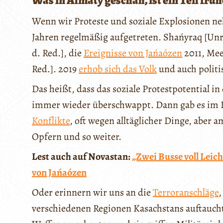
Was in Almaty geschah, ist ein Teil frü
Wenn wir Proteste und soziale Explosionen neh
Jahren regelmäßig aufgetreten. Shańyraq [U
d. Red.], die
Ereignisse von Jańaózen
2011, Mee
Red.]. 2019
erhob sich das Volk
und auch politi
Das heißt, dass das soziale Protestpotential in
immer wieder überschwappt. Dann gab es im 
Konflikte
, oft wegen alltäglicher Dinge, aber 
Opfern und so weiter.
Lest auch auf Novastan:
„Zwei Busse voll Leic
von Jańaózen
Oder erinnern wir uns an die
Terroranschläge
,
verschiedenen Regionen Kasachstans auftauch