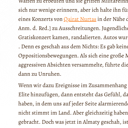
Waffen zu erbeuten und sie griffen Militäreinh
sich nur wenige erinnern, aber ich halte ihn f
eines Konzerts von
Qairat Nurtas
in der Nähe 
Anm. d. Red.] zu Ausschreitungen. Jugendliche
Gratiskonzert kamen, randalierten. Autos wu
. Denn es geschah aus dem Nichts: Es gab ke
Oppositionsbewegungen. Als sich eine große
aggressiven Absichten versammelte, führte die
dann zu Unruhen.
Wenn wir dazu Ereignisse im Zusammenhang mi
Elite hinzufügen, dann entsteht das Gefühl, da
haben, in dem uns auf jeder Seite alarmieren
nicht stimmt im Land. Aber gleichzeitig habe
gebracht. Doch was jetzt in Almaty geschah, ist