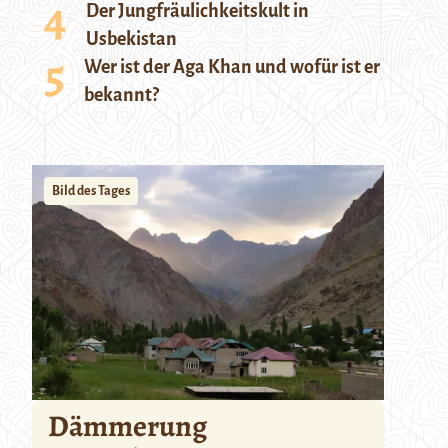
Der Jungfräulichkeitskult in
Usbekistan
Wer ist der Aga Khan und wofür ist er
bekannt?
Bild des Tages
Dämmerung