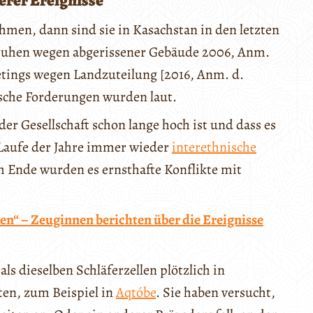
herer Ereignisse
men, dann sind sie in Kasachstan in den letzten
nruhen wegen abgerissener Gebäude 2006, Anm.
tings wegen Landzuteilung [2016, Anm. d.
sche Forderungen wurden laut.
 der Gesellschaft schon lange hoch ist und dass es
Laufe der Jahre immer wieder
interethnische
am Ende wurden es ernsthafte Konflikte mit
hen“ – Zeuginnen berichten über die Ereignisse
 als dieselben Schläferzellen plötzlich in
ten, zum Beispiel in
Aqtóbe
. Sie haben versucht,