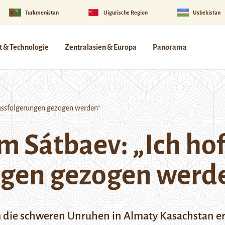
Turkmenistan
Uigurische Region
Usbekistan
 & Technologie
Zentralasien & Europa
Panorama
lussfolgerungen gezogen werden“
m Sátbaev: „Ich hof
ngen gezogen werd
schweren Unruhen in Almaty Kasachstan ersc