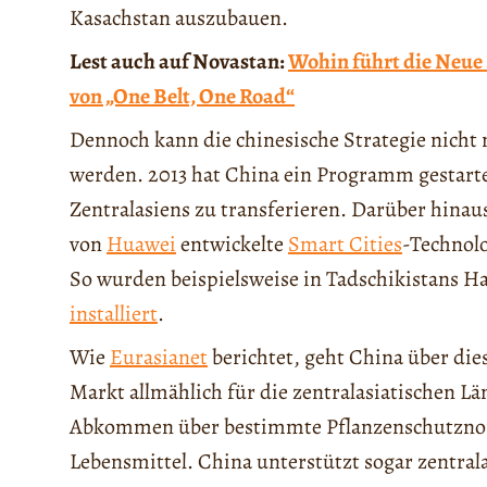
Kasachstan auszubauen.
Lest auch auf Novastan:
Wohin führt die Neue
von „One Belt, One Road“
Dennoch kann die chinesische Strategie nicht 
werden. 2013 hat China ein Programm gestarte
Zentralasiens zu transferieren. Darüber hinaus
von
Huawei
entwickelte
Smart Cities
-Technolo
So wurden beispielsweise in Tadschikistans 
installiert
.
Wie
Eurasianet
berichtet, geht China über die
Markt allmählich für die zentralasiatischen Lä
Abkommen über bestimmte Pflanzenschutznor
Lebensmittel. China unterstützt sogar zentral