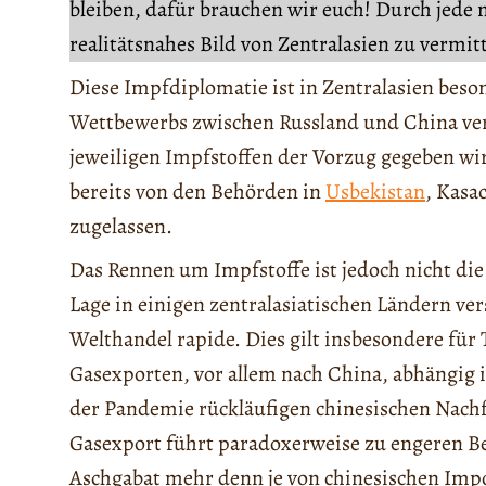
bleiben, dafür brauchen wir euch! Durch jede 
realitätsnahes Bild von Zentralasien zu vermit
Diese Impfdiplomatie ist in Zentralasien beson
Wettbewerbs zwischen Russland und China ver
jeweiligen Impfstoffen der Vorzug gegeben wi
bereits von den Behörden in
Usbekistan
, Kasa
zugelassen.
Das Rennen um Impfstoffe ist jedoch nicht die
Lage in einigen zentralasiatischen Ländern ve
Welthandel rapide. Dies gilt insbesondere fü
Gasexporten, vor allem nach China, abhängig is
der Pandemie rückläufigen chinesischen Nachf
Gasexport führt paradoxerweise zu engeren B
Aschgabat mehr denn je von chinesischen Impo