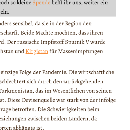
noch so kleine
Spende
helft ihr uns, weiter ein
teln.
ders sensibel, da sie in der Region den
schärft. Beide Mächte möchten, dass ihren
rd. Der russische Impfstoff Sputnik V wurde
chstan und
Kirgistan
für Massenimpfungen
 einzige Folge der Pandemie. Die wirtschaftliche
rschlechtert sich durch den zurückgehenden
r Turkmenistan, das im Wesentlichen von seinen
t. Diese Devisenquelle war stark von der infolge
rage betroffen. Die Schwierigkeiten beim
eziehungen zwischen beiden Ländern, da
rten abhängig ist.