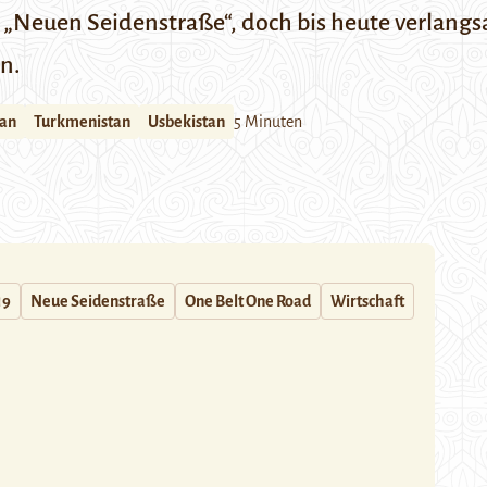
 „Neuen Seidenstraße“, doch bis heute verlang
n.
tan
Turkmenistan
Usbekistan
5 Minuten
19
Neue Seidenstraße
One Belt One Road
Wirtschaft