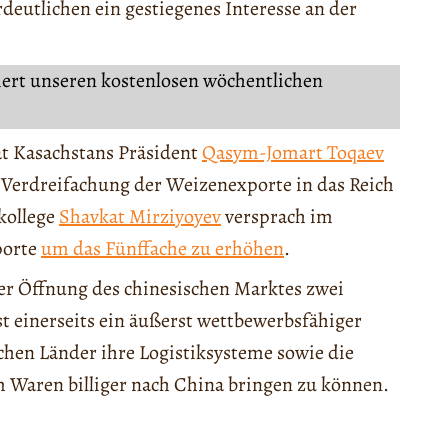
eutlichen ein gestiegenes Interesse an der
iert unseren kostenlosen wöchentlichen
at Kasachstans Präsident
Qasym-Jomart Toqaev
 Verdreifachung der Weizenexporte in das Reich
kollege
Shavkat Mirziyoyev
versprach im
porte
um das Fünffache zu erhöhen
.
der Öffnung des chinesischen Marktes zwei
t einerseits ein äußerst wettbewerbsfähiger
chen Länder ihre Logistiksysteme sowie die
m Waren billiger nach China bringen zu können.