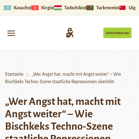
Kasachstan
Kirgistan
Tadschikistan
Turkmenistan
Uigu
Unterstützt uns
Startseite
„Wer Angst hat, macht mit Angst weiter“ – Wie
Bischkeks Techno-Szene staatliche Repressionen überlebt
„Wer Angst hat, macht mit
Angst weiter“ – Wie
Bischkeks Techno-Szene
staatliche Repressionen