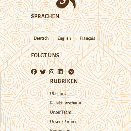
SPRACHEN
Deutsch
English
Français
FOLGT UNS
RUBRIKEN
Über uns
Redaktionscharta
Unser Team
Unsere Partner