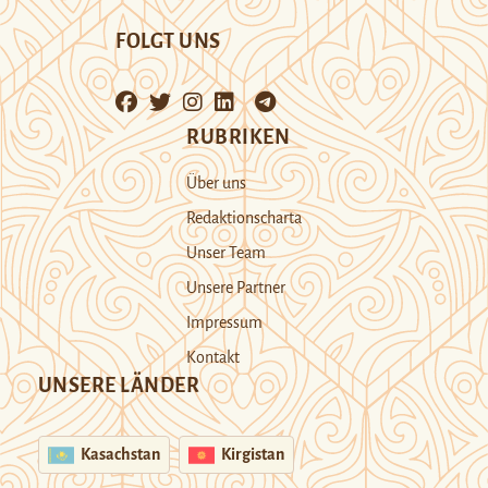
FOLGT UNS
RUBRIKEN
Über uns
Redaktionscharta
Unser Team
Unsere Partner
Impressum
Kontakt
UNSERE LÄNDER
Kasachstan
Kirgistan