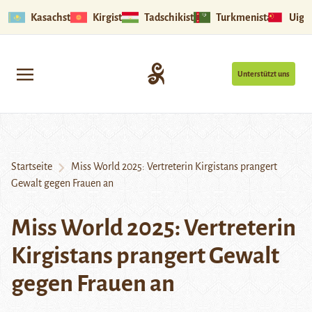
Kasachstan
Kirgistan
Tadschikistan
Turkmenistan
Uigu
Unterstützt uns
Startseite
Miss World 2025: Vertreterin Kirgistans prangert
Gewalt gegen Frauen an
Miss World 2025: Vertreterin
Kirgistans prangert Gewalt
gegen Frauen an