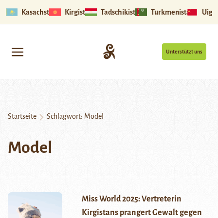
Kasachstan
Kirgistan
Tadschikistan
Turkmenistan
Uigu
Unterstützt uns
Startseite
Schlagwort:
Model
Model
Miss World 2025: Vertreterin
Kirgistans prangert Gewalt gegen