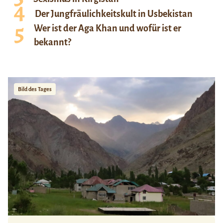
Der Jungfräulichkeitskult in Usbekistan
Wer ist der Aga Khan und wofür ist er
bekannt?
Bild des Tages