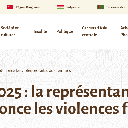
Région Ouïghoure
Tadjikistan
Turkménistan
Société et
Carnets d’Asie
Ach
Insolite
Politique
cultures
centrale
Phot
dénonce les violences faites aux femmes
25 : la représenta
nce les violences f