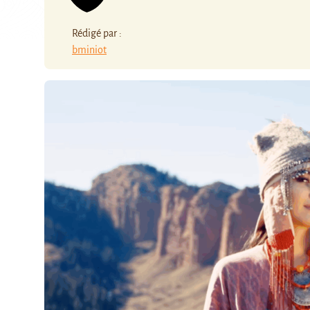
Rédigé par :
bminiot