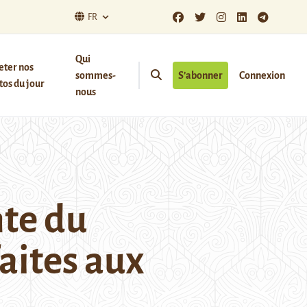
FR
Qui
eter nos
sommes-
S’abonner
Connexion
os du jour
nous
nte du
aites aux