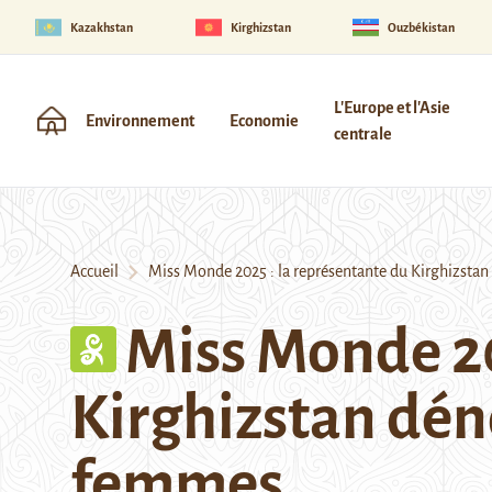
Kazakhstan
Kirghizstan
Ouzbékistan
L'Europe et l'Asie
Environnement
Economie
centrale
Accueil
Miss Monde 2025 : la représentante du Kirghizstan 
Miss Monde 20
Kirghizstan déno
femmes