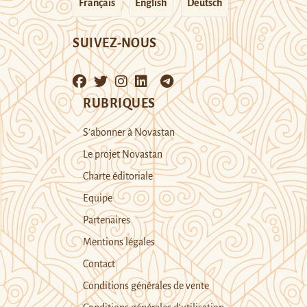
Français
English
Deutsch
SUIVEZ-NOUS
RUBRIQUES
S’abonner à Novastan
Le projet Novastan
Charte éditoriale
Equipe
Partenaires
Mentions légales
Contact
Conditions générales de vente