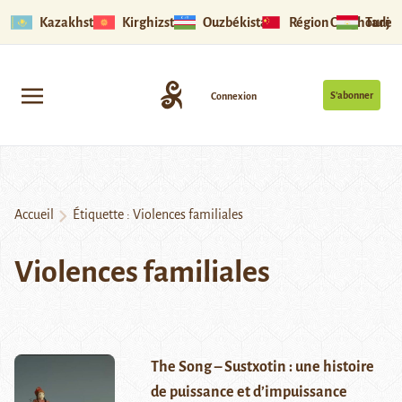
Kazakhstan
Kirghizstan
Ouzbékistan
Région Ouïghoure
Tadjik
S’abonner
Connexion
Accueil
Étiquette :
Violences familiales
Violences familiales
The Song – Sustxotin : une histoire
de puissance et d’impuissance