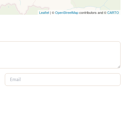
Leaflet
| ©
OpenStreetMap
contributors and ©
CARTO