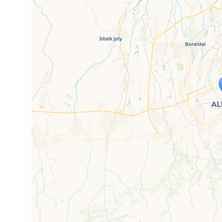
Travelers' Ma
Wenn du dies siehst, nachdem dei
fehlen leaf