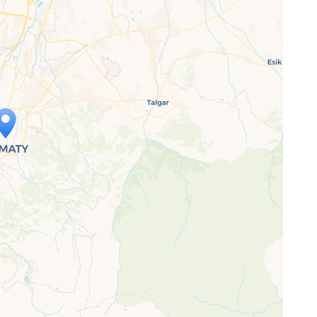
p wird geladen …
ne Seite vollständig geladen wurde,
letJS-Dateien.