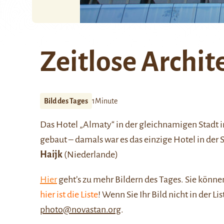
Zeitlose Archit
Bild des Tages
1Minute
Das Hotel „Almaty“ in der gleichnamigen Stadt i
gebaut – damals war es das einzige Hotel in der
Haijk
(Niederlande)
Hier
geht’s zu mehr Bildern des Tages. Sie kön
hier ist die Liste
! Wenn Sie Ihr Bild nicht in der Li
photo@novastan.org
.