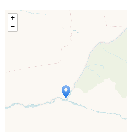
+
−
Travelers' Map wird geladen …
Wenn du dies siehst, nachdem deine
Seite vollständig geladen wurde,
fehlen leafletJS-Dateien.