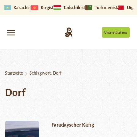
Kasachstan
Kirgistan
Tadschikistan
Turkmenistan
Uigu
Unterstützt uns
Startseite
Schlagwort:
Dorf
Dorf
Faradayscher Käfig