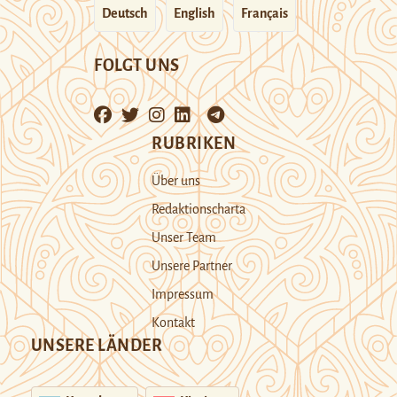
Deutsch
English
Français
FOLGT UNS
RUBRIKEN
Über uns
Redaktionscharta
Unser Team
Unsere Partner
Impressum
Kontakt
UNSERE LÄNDER