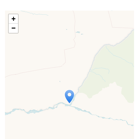
+
−
Travelers' Map wird geladen …
Wenn du dies siehst, nachdem deine
Seite vollständig geladen wurde,
fehlen leafletJS-Dateien.