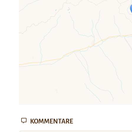
Travelers' Ma
Wenn du dies siehst, nachdem dei
fehlen leaf
KOMMENTARE