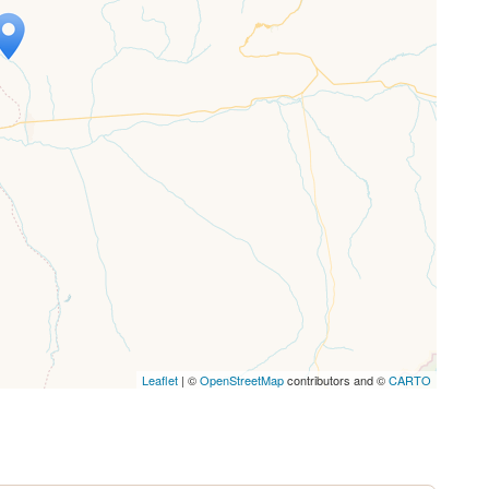
p wird geladen …
ne Seite vollständig geladen wurde,
letJS-Dateien.
Leaflet
| ©
OpenStreetMap
contributors and ©
CARTO