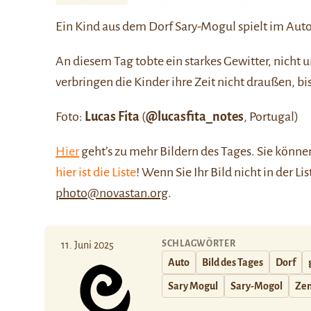
Ein Kind aus dem Dorf Sary-Mogul spielt im Auto
An diesem Tag tobte ein starkes Gewitter, nicht u
verbringen die Kinder ihre Zeit nicht draußen, bis
Foto:
Lucas Fita
(
@lucasfita_notes
, Portugal)
Hier
geht’s zu mehr Bildern des Tages. Sie kön
hier ist die Liste
! Wenn Sie Ihr Bild nicht in der Li
photo@novastan.org
.
SCHLAGWÖRTER
11. Juni 2025
Auto
Bild des Tages
Dorf
Sary Mogul
Sary-Mogol
Zen