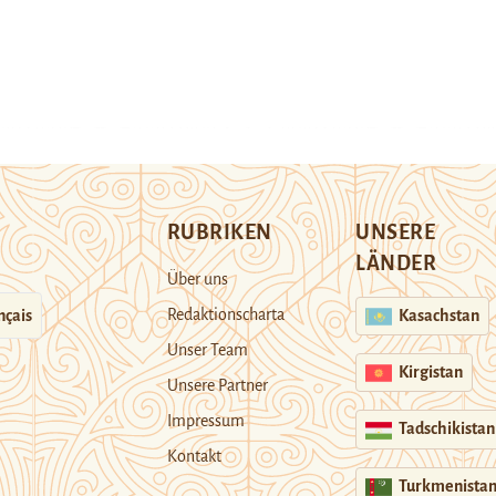
RUBRIKEN
UNSERE
LÄNDER
Über uns
Redaktionscharta
nçais
Kasachstan
Unser Team
Kirgistan
Unsere Partner
Impressum
Tadschikistan
Kontakt
Turkmenista