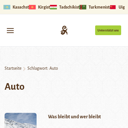
Kasachstan
Kirgistan
Tadschikistan
Turkmenistan
Uigu
Unterstützt uns
Startseite
Schlagwort:
Auto
Auto
Was bleibt und wer bleibt