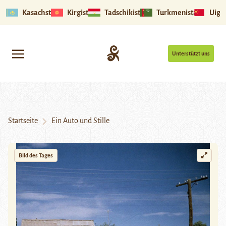
Kasachstan
Kirgistan
Tadschikistan
Turkmenistan
Uigu
Unterstützt uns
Startseite
Ein Auto und Stille
Bild des Tages