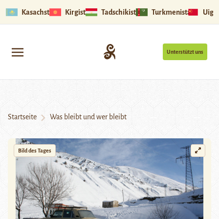
Kasachstan
Kirgistan
Tadschikistan
Turkmenistan
Uigu
Unterstützt uns
Startseite
Was bleibt und wer bleibt
Bild des Tages