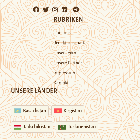
RUBRIKEN
Über uns
Redaktionscharta
Unser Team
Unsere Partner
Impressum
Kontakt
UNSERE LÄNDER
Kasachstan
Kirgistan
Tadschikistan
Turkmenistan