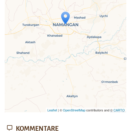
Travelers' Map wird geladen …
Wenn du dies siehst, nachdem deine
Seite vollständig geladen wurde,
fehlen leafletJS-Dateien.
Leaflet
| ©
OpenStreetMap
contributors and ©
CARTO
KOMMENTARE