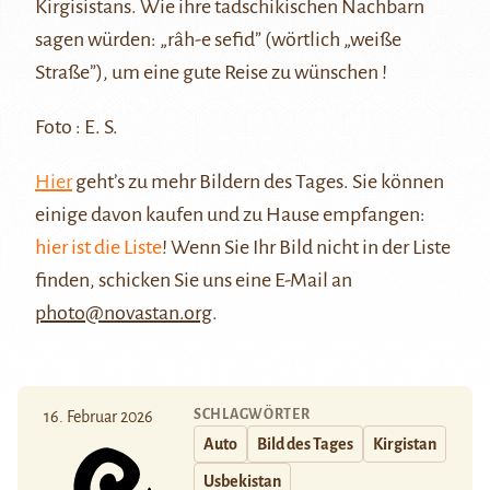
Kirgisistans. Wie ihre tadschikischen Nachbarn
sagen würden: „râh-e sefid” (wörtlich „weiße
Straße”), um eine gute Reise zu wünschen !
Foto : E. S.
Hier
geht’s zu mehr Bildern des Tages. Sie können
einige davon kaufen und zu Hause empfangen:
hier ist die Liste
! Wenn Sie Ihr Bild nicht in der Liste
finden, schicken Sie uns eine E-Mail an
photo@novastan.org
.
SCHLAGWÖRTER
16. Februar 2026
Auto
Bild des Tages
Kirgistan
Usbekistan