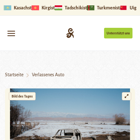
Kasachstan
Kirgistan
Tadschikistan
Turkmenistan
Uigu
Unterstützt uns
Startseite
Verlassenes Auto
Bild des Tages