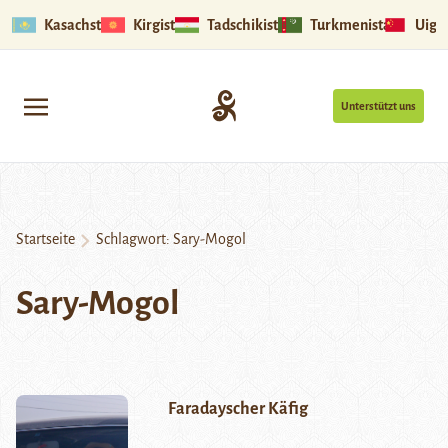
Kasachstan
Kirgistan
Tadschikistan
Turkmenistan
Uigu
Unterstützt uns
Startseite
Schlagwort:
Sary-Mogol
Sary-Mogol
Faradayscher Käfig