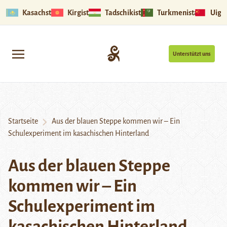
Kasachstan
Kirgistan
Tadschikistan
Turkmenistan
Uigu
Unterstützt uns
Startseite
Aus der blauen Steppe kommen wir – Ein
Schulexperiment im kasachischen Hinterland
Aus der blauen Steppe
kommen wir – Ein
Schulexperiment im
kasachischen Hinterland