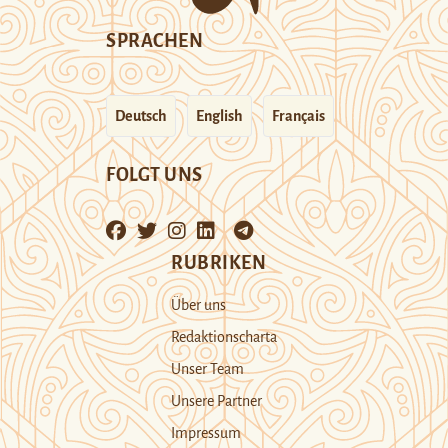
SPRACHEN
Deutsch
English
Français
FOLGT UNS
RUBRIKEN
Über uns
Redaktionscharta
Unser Team
Unsere Partner
Impressum