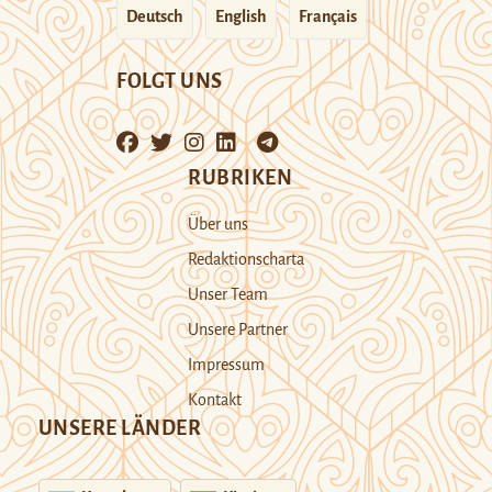
Deutsch
English
Français
FOLGT UNS
RUBRIKEN
Über uns
Redaktionscharta
Unser Team
Unsere Partner
Impressum
Kontakt
UNSERE LÄNDER