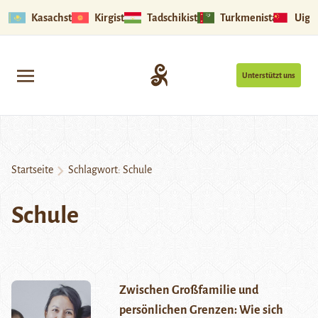
Kasachstan
Kirgistan
Tadschikistan
Turkmenistan
Uigu
Unterstützt uns
Startseite
Schlagwort:
Schule
Schule
Zwischen Großfamilie und
persönlichen Grenzen: Wie sich