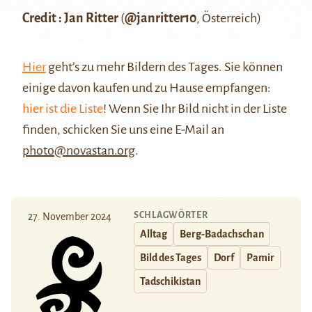
Credit : Jan Ritter
(
@janritter10
, Österreich)
Hier
geht’s zu mehr Bildern des Tages. Sie können
einige davon kaufen und zu Hause empfangen:
hier ist die Liste
! Wenn Sie Ihr Bild nicht in der Liste
finden, schicken Sie uns eine E-Mail an
photo@novastan.org
.
SCHLAGWÖRTER
27. November 2024
Alltag
Berg-Badachschan
Bild des Tages
Dorf
Pamir
Tadschikistan