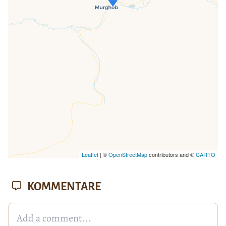
Wenn du dies siehst, nachdem deine
Seite vollständig geladen wurde,
fehlen leafletJS-Dateien.
Leaflet
| ©
OpenStreetMap
contributors and ©
CARTO
KOMMENTARE