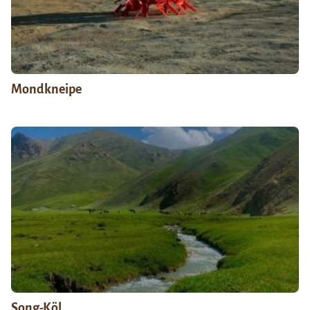
Mondkneipe
Song-Köl