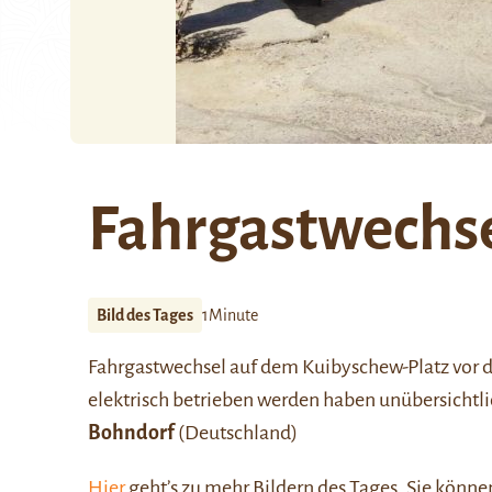
Fahrgastwechs
Bild des Tages
1Minute
Fahrgastwechsel auf dem Kuibyschew-Platz vor 
elektrisch betrieben werden haben unübersichtlic
Bohndorf
(Deutschland)
Hier
geht’s zu mehr Bildern des Tages. Sie kön