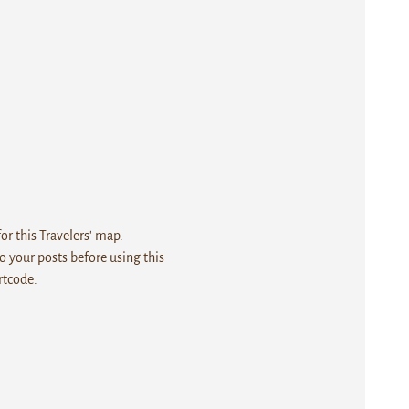
r this Travelers' map.
 your posts before using this
rtcode.