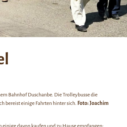
el
dem Bahnhof Duschanbe. Die Trolleybusse die
h bereist einige Fahrten hinter sich.
Foto: Joachim
nen einige davon kaufen und zu Hause empfangen: